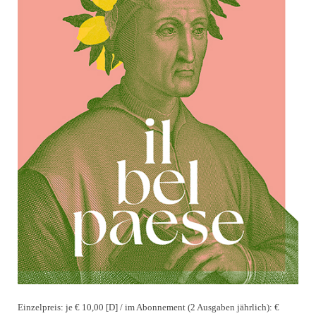
Einzelpreis: je € 10,00 [D] / im Abonnement (2 Ausgaben jährlich): €